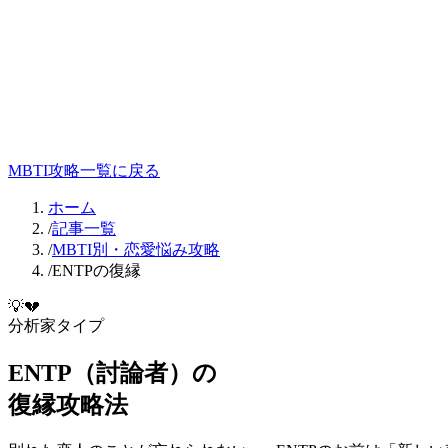
MBTI攻略一覧に戻る
ホーム
/
記事一覧
/
MBTI別・恋愛悩み攻略
/
ENTPの復縁
💡
💔
分析家
タイプ
ENTP
（
討論者
）の
復縁
攻略法