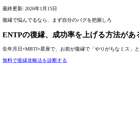
最終更新:
2026年1月15日
復縁
で悩んでるなら、まず自分のバグを把握しろ
ENTP
の
復縁
、成功率を上げる方法があ
生年月日×MBTI×星座で、お前が
復縁
で「やりがちなミス」
無料で
復縁
攻略法を診断する