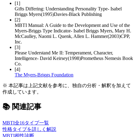
[
1
]
Gifts Differing: Understanding Personality Type
-
Isabel
Briggs Myers
(
1995
)
Davies-Black Publishing
[
2
]
MBTI Manual: A Guide to the Development and Use of the
Myers-Briggs Type Indicator
-
Isabel Briggs Myers, Mary H.
McCaulley, Naomi L. Quenk, Allen L. Hammer
(
2003
)
CPP,
Inc.
[
3
]
Please Understand Me II: Temperament, Character,
Intelligence
-
David Keirsey
(
1998
)
Prometheus Nemesis Book
Co.
[
4
]
The Myers-Briggs Foundation
※ 本記事は上記文献を参考に、独自の分析・解釈を加えて
作成しています。
📚
関連記事
MBTI全16タイプ一覧
性格タイプを詳しく解説
MBTI相性診断