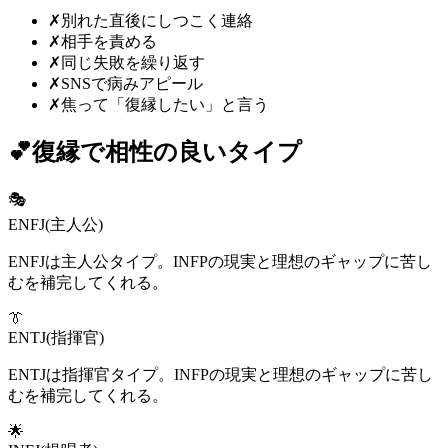
✗
別れた直後にしつこく連絡
✗
相手を責める
✗
同じ失敗を繰り返す
✗
SNSで病みアピール
✗
焦って「復縁したい」と言う
💕
復縁
で相性の良いタイプ
🎭
ENFJ
(
主人公
)
ENFJは主人公タイプ。INFPの現実と理想のギャップに苦し
むを補完してくれる。
👔
ENTJ
(
指揮官
)
ENTJは指揮官タイプ。INFPの現実と理想のギャップに苦し
むを補完してくれる。
🌟