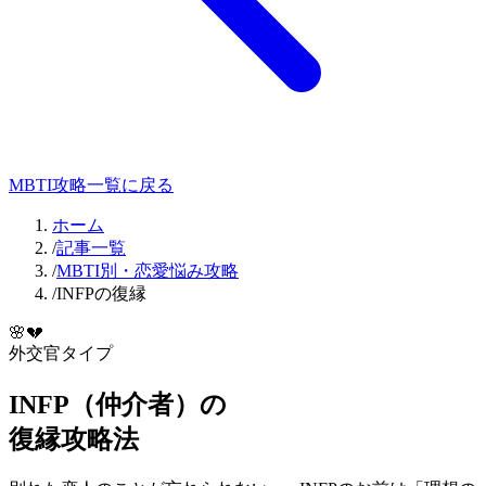
MBTI攻略一覧に戻る
ホーム
/
記事一覧
/
MBTI別・恋愛悩み攻略
/
INFPの復縁
🌸
💔
外交官
タイプ
INFP
（
仲介者
）の
復縁
攻略法