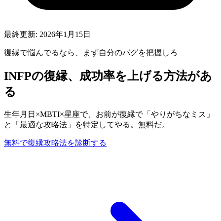
最終更新:
2026年1月15日
復縁
で悩んでるなら、まず自分のバグを把握しろ
INFP
の
復縁
、成功率を上げる方法があ
る
生年月日×MBTI×星座で、お前が
復縁
で「やりがちなミス」
と「最適な攻略法」を特定してやる。無料だ。
無料で
復縁
攻略法を診断する