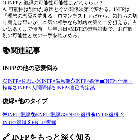
Q.
INFPと復縁の可能性可能性はどれくらい？
A.
可能性は別れた原因と今の関係次第で変わる。INFPは
「理想の恋愛を夢見る。ロマンチスト」だから、気持ちの切
り替えは早いが、本気の相手なら戦略次第で十分狙える。占
いはあくまで傾向。生年月日×MBTIの無料診断で、お前個
別の可能性と次の一手を確かめろ。
📚
関連記事
INFP
の他の恋愛悩み
💘
INFP
×
片思い
😔
INFP
×
倦怠期
💍
INFP
×
婚活
💼
INFP
×
仕事・
転職
🤝
INFP
×
人間関係
💪
INFP
×
自己肯定感
復縁
×他のタイプ
🌟
INFJ
×
復縁
🎭
ENFJ
×
復縁
🎨
ENFP
×
復縁
🧠
INTJ
×
復縁
🔬
INTP
×
復縁
👔
ENTJ
×
復縁
🔗
INFP
をもっと深く知る