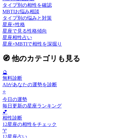
タイプ別の相性を確認
MBTIお悩み相談
タイプ別の悩みと対策
星座×性格
星座で見る性格傾向
星座相性占い
星座×MBTIで相性を深掘り
🧭
他のカテゴリも見る
🔮
無料診断
AIがあなたの運勢を診断
⭐
今日の運勢
毎日更新の星座ランキング
💕
相性診断
12星座の相性をチェック
♈
12星座占い