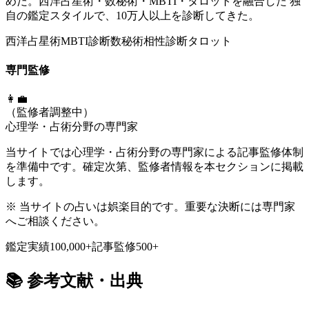
めだ。西洋占星術・数秘術・MBTI・タロットを融合した 独
自の鑑定スタイルで、10万人以上を診断してきた。
西洋占星術
MBTI診断
数秘術
相性診断
タロット
専門監修
👩‍💼
（監修者調整中）
心理学・占術分野の専門家
当サイトでは心理学・占術分野の専門家による記事監修体制
を準備中です。確定次第、監修者情報を本セクションに掲載
します。
※ 当サイトの占いは娯楽目的です。重要な決断には専門家
へご相談ください。
鑑定実績
100,000+
記事監修
500+
📚
参考文献・出典