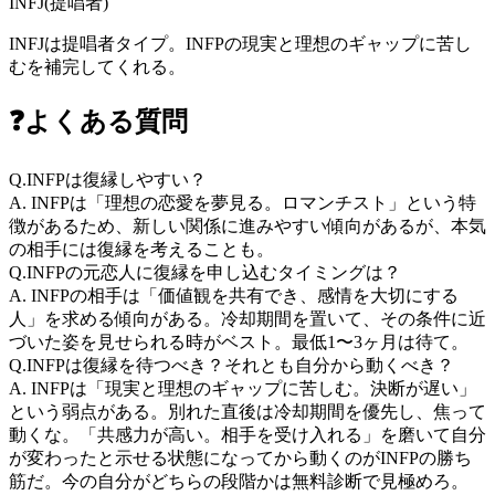
INFJ
(
提唱者
)
INFJは提唱者タイプ。INFPの現実と理想のギャップに苦し
むを補完してくれる。
❓
よくある質問
Q.
INFPは復縁しやすい？
A.
INFPは「理想の恋愛を夢見る。ロマンチスト」という特
徴があるため、新しい関係に進みやすい傾向があるが、本気
の相手には復縁を考えることも。
Q.
INFPの元恋人に復縁を申し込むタイミングは？
A.
INFPの相手は「価値観を共有でき、感情を大切にする
人」を求める傾向がある。冷却期間を置いて、その条件に近
づいた姿を見せられる時がベスト。最低1〜3ヶ月は待て。
Q.
INFPは復縁を待つべき？それとも自分から動くべき？
A.
INFPは「現実と理想のギャップに苦しむ。決断が遅い」
という弱点がある。別れた直後は冷却期間を優先し、焦って
動くな。「共感力が高い。相手を受け入れる」を磨いて自分
が変わったと示せる状態になってから動くのがINFPの勝ち
筋だ。今の自分がどちらの段階かは無料診断で見極めろ。