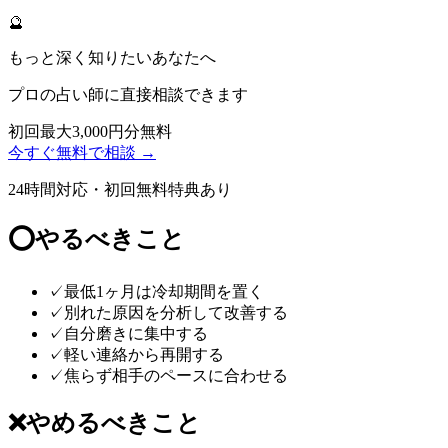
🔮
もっと深く知りたいあなたへ
プロの占い師に直接相談できます
初回最大3,000円分無料
今すぐ無料で相談 →
24時間対応・初回無料特典あり
⭕
やるべきこと
✓
最低1ヶ月は冷却期間を置く
✓
別れた原因を分析して改善する
✓
自分磨きに集中する
✓
軽い連絡から再開する
✓
焦らず相手のペースに合わせる
❌
やめるべきこと