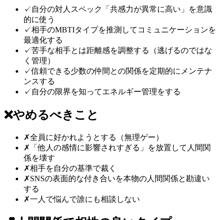
✓
自分の対人スペック「共感力が異常に高い」を意識
的に使う
✓
相手のMBTIタイプを推測してコミュニケーションを
最適化する
✓
苦手な相手とは距離感を調整する（逃げるのではな
く管理）
✓
信頼できる少数の仲間との関係を定期的にメンテナ
ンスする
✓
自分の限界を知ってエネルギー管理をする
❌
やめるべきこと
✗
全員に好かれようとする（無理ゲー）
✗
「他人の感情に影響されすぎる」を放置して人間関
係を壊す
✗
相手を自分の基準で裁く
✗
SNSの表面的な付き合いを本物の人間関係と勘違い
する
✗
一人で悩んで誰にも相談しない