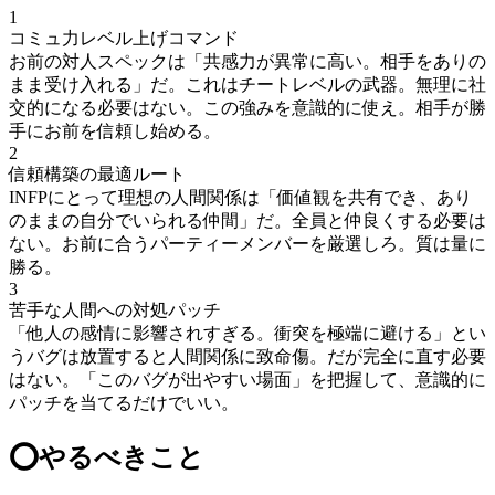
1
コミュ力レベル上げコマンド
お前の対人スペックは「共感力が異常に高い。相手をありの
まま受け入れる」だ。これはチートレベルの武器。無理に社
交的になる必要はない。この強みを意識的に使え。相手が勝
手にお前を信頼し始める。
2
信頼構築の最適ルート
INFPにとって理想の人間関係は「価値観を共有でき、あり
のままの自分でいられる仲間」だ。全員と仲良くする必要は
ない。お前に合うパーティーメンバーを厳選しろ。質は量に
勝る。
3
苦手な人間への対処パッチ
「他人の感情に影響されすぎる。衝突を極端に避ける」とい
うバグは放置すると人間関係に致命傷。だが完全に直す必要
はない。「このバグが出やすい場面」を把握して、意識的に
パッチを当てるだけでいい。
⭕
やるべきこと