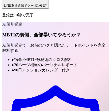
LINE友達追加でクーポンGET
登録は10秒で完了
AI個別鑑定
MBTIの裏側、全部暴いてやろうか？
AI個別鑑定で、お前のバグと隠れたチートポイントを完全
解析する
▸
宿命×MBTI×数秘術のクロス解析
▸
20ページ相当のパーソナルレポート
▸
90日アクションカレンダー付き