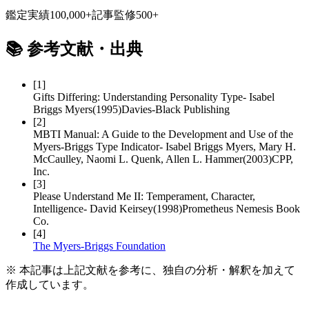
鑑定実績
100,000+
記事監修
500+
📚
参考文献・出典
[
1
]
Gifts Differing: Understanding Personality Type
-
Isabel
Briggs Myers
(
1995
)
Davies-Black Publishing
[
2
]
MBTI Manual: A Guide to the Development and Use of the
Myers-Briggs Type Indicator
-
Isabel Briggs Myers, Mary H.
McCaulley, Naomi L. Quenk, Allen L. Hammer
(
2003
)
CPP,
Inc.
[
3
]
Please Understand Me II: Temperament, Character,
Intelligence
-
David Keirsey
(
1998
)
Prometheus Nemesis Book
Co.
[
4
]
The Myers-Briggs Foundation
※ 本記事は上記文献を参考に、独自の分析・解釈を加えて
作成しています。