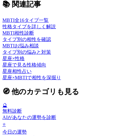
📚
関連記事
MBTI全16タイプ一覧
性格タイプを詳しく解説
MBTI相性診断
タイプ別の相性を確認
MBTIお悩み相談
タイプ別の悩みと対策
星座×性格
星座で見る性格傾向
星座相性占い
星座×MBTIで相性を深掘り
🧭
他のカテゴリも見る
🔮
無料診断
AIがあなたの運勢を診断
⭐
今日の運勢