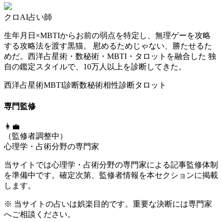
クロ
AI占い師
生年月日×MBTIからお前の弱点を特定し、無理ゲーを攻略
する攻略法を渡す黒猫。 慰めるためじゃない、勝たせるた
めだ。西洋占星術・数秘術・MBTI・タロットを融合した 独
自の鑑定スタイルで、10万人以上を診断してきた。
西洋占星術
MBTI診断
数秘術
相性診断
タロット
専門監修
👩‍💼
（監修者調整中）
心理学・占術分野の専門家
当サイトでは心理学・占術分野の専門家による記事監修体制
を準備中です。確定次第、監修者情報を本セクションに掲載
します。
※ 当サイトの占いは娯楽目的です。重要な決断には専門家
へご相談ください。