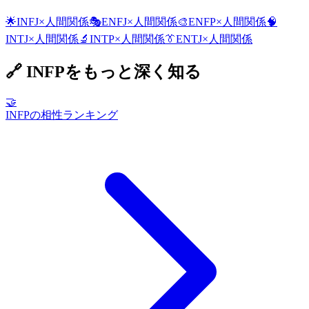
🌟
INFJ
×
人間関係
🎭
ENFJ
×
人間関係
🎨
ENFP
×
人間関係
🧠
INTJ
×
人間関係
🔬
INTP
×
人間関係
👔
ENTJ
×
人間関係
🔗
INFP
をもっと深く知る
🤝
INFPの相性ランキング