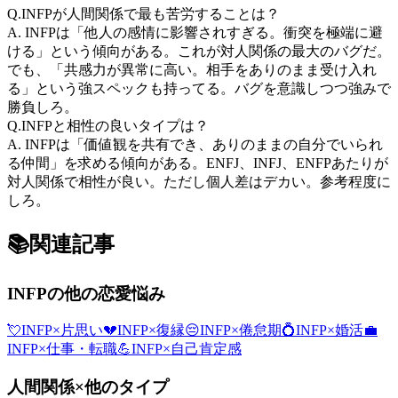
Q.
INFPが人間関係で最も苦労することは？
A.
INFPは「他人の感情に影響されすぎる。衝突を極端に避
ける」という傾向がある。これが対人関係の最大のバグだ。
でも、「共感力が異常に高い。相手をありのまま受け入れ
る」という強スペックも持ってる。バグを意識しつつ強みで
勝負しろ。
Q.
INFPと相性の良いタイプは？
A.
INFPは「価値観を共有でき、ありのままの自分でいられ
る仲間」を求める傾向がある。ENFJ、INFJ、ENFPあたりが
対人関係で相性が良い。ただし個人差はデカい。参考程度に
しろ。
📚
関連記事
INFP
の他の恋愛悩み
💘
INFP
×
片思い
💔
INFP
×
復縁
😔
INFP
×
倦怠期
💍
INFP
×
婚活
💼
INFP
×
仕事・転職
💪
INFP
×
自己肯定感
人間関係
×他のタイプ