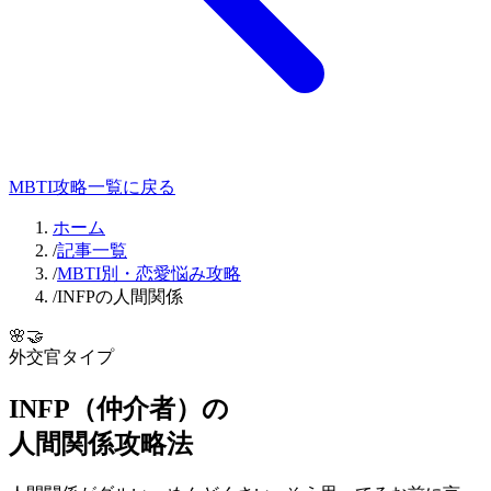
MBTI攻略一覧に戻る
ホーム
/
記事一覧
/
MBTI別・恋愛悩み攻略
/
INFPの人間関係
🌸
🤝
外交官
タイプ
INFP
（
仲介者
）の
人間関係
攻略法