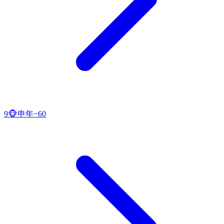
9
🐵
申
年
−
60