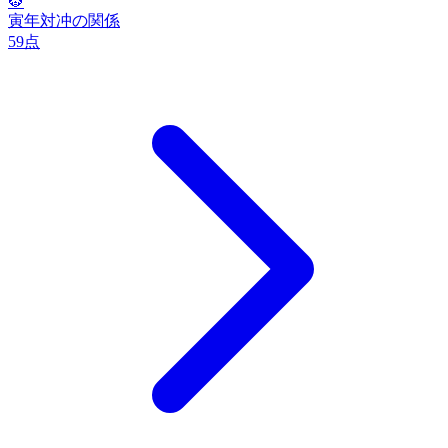
🐯
寅
年
対冲の関係
59
点