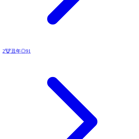
2
🐮
丑
年
◎
91