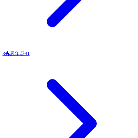
3
🐲
辰
年
◎
91