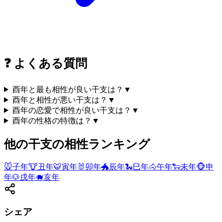
❓
よくある質問
酉年と最も相性が良い干支は？
▼
酉年と相性が悪い干支は？
▼
酉年の恋愛で相性が良い干支は？
▼
酉年の性格の特徴は？
▼
他の干支の相性ランキング
🐭
子
年
🐮
丑
年
🐯
寅
年
🐰
卯
年
🐲
辰
年
🐍
巳
年
🐴
午
年
🐑
未
年
🐵
申
年
🐶
戌
年
🐗
亥
年
シェア