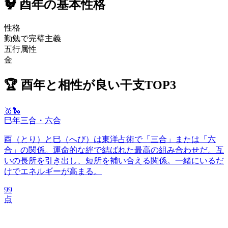
🐓
酉年
の基本性格
性格
勤勉で完璧主義
五行属性
金
🏆
酉年
と相性が良い干支TOP3
🥇
🐍
巳
年
三合・六合
酉（とり）と巳（へび）は東洋占術で「三合」または「六
合」の関係。運命的な絆で結ばれた最高の組み合わせだ。互
いの長所を引き出し、短所を補い合える関係。一緒にいるだ
けでエネルギーが高まる。
99
点