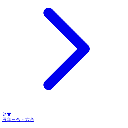
🥈
🐮
丑
年
三合・六合