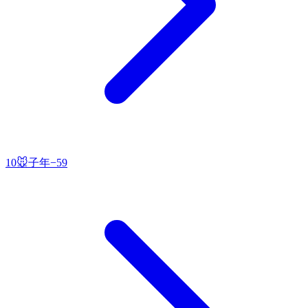
10
🐭
子
年
−
59