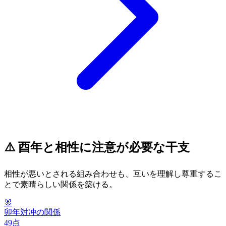
⚠️
酉年
と相性に注意が必要な干支
相性が悪いとされる組み合わせも、互いを理解し尊重するこ
とで素晴らしい関係を築ける。
🐰
卯
年
対冲の関係
49
点