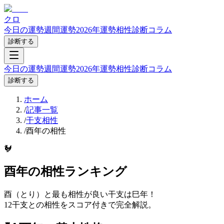
クロ
今日の運勢
週間運勢
2026年運勢
相性診断
コラム
診断する
今日の運勢
週間運勢
2026年運勢
相性診断
コラム
診断する
ホーム
/
記事一覧
/
干支相性
/
酉年の相性
🐓
酉年
の相性ランキング
酉（とり）
と最も相性が良い干支は
巳
年
！
12干支との相性をスコア付きで完全解説。