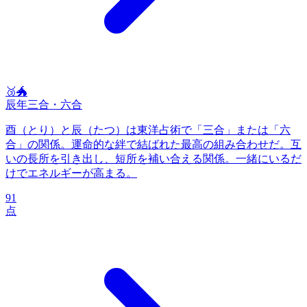
🥉
🐲
辰
年
三合・六合
酉（とり）と辰（たつ）は東洋占術で「三合」または「六
合」の関係。運命的な絆で結ばれた最高の組み合わせだ。互
いの長所を引き出し、短所を補い合える関係。一緒にいるだ
けでエネルギーが高まる。
91
点