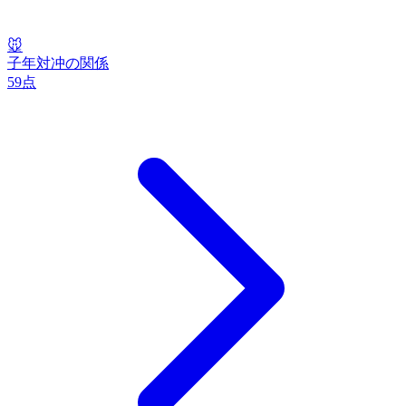
🐭
子
年
対冲の関係
59
点