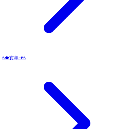
6
🐗
亥
年
−
66