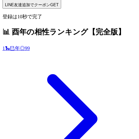
LINE友達追加でクーポンGET
登録は10秒で完了
📊
酉年
の相性ランキング【完全版】
1
🐍
巳
年
◎
99