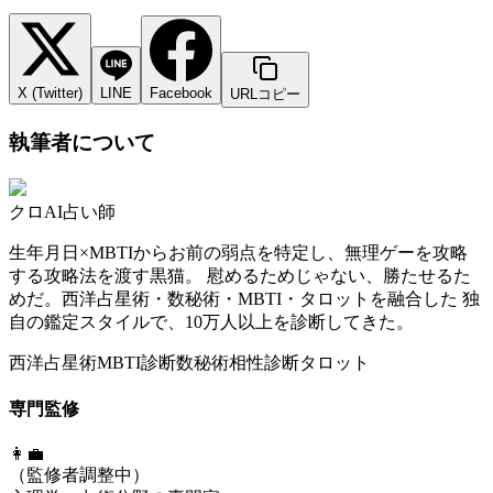
X (Twitter)
LINE
Facebook
URLコピー
執筆者について
クロ
AI占い師
生年月日×MBTIからお前の弱点を特定し、無理ゲーを攻略
する攻略法を渡す黒猫。 慰めるためじゃない、勝たせるた
めだ。西洋占星術・数秘術・MBTI・タロットを融合した 独
自の鑑定スタイルで、10万人以上を診断してきた。
西洋占星術
MBTI診断
数秘術
相性診断
タロット
専門監修
👩‍💼
（監修者調整中）