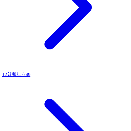
12
🐰
卯
年
△
49