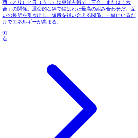
酉（とり）と丑（うし）は東洋占術で「三合」または「六
合」の関係。運命的な絆で結ばれた最高の組み合わせだ。互
いの長所を引き出し、短所を補い合える関係。一緒にいるだ
けでエネルギーが高まる。
91
点