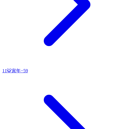
11
🐯
寅
年
−
59