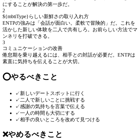
にすることが解決の第一歩だ。
2
${mbtiType}らしい新鮮さの取り入れ方
ENTPの強みは「会話が面白い。柔軟で冒険的」だ。これを
活かした新しい体験を二人で共有しろ。お前らしい方法でマ
ンネリを打破できる。
3
コミュニケーションの改善
倦怠期を乗り越えるには、相手との対話が必要だ。ENTPは
素直に気持ちを伝えることが大切。
⭕
やるべきこと
✓
新しいデートスポットに行く
✓
二人で新しいことに挑戦する
✓
感謝の気持ちを言葉で伝える
✓
一人の時間も大切にする
✓
相手の良いところを改めて見つける
❌
やめるべきこと