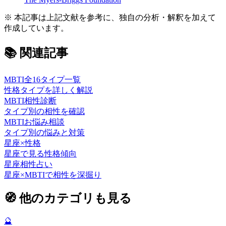
※ 本記事は上記文献を参考に、独自の分析・解釈を加えて
作成しています。
📚
関連記事
MBTI全16タイプ一覧
性格タイプを詳しく解説
MBTI相性診断
タイプ別の相性を確認
MBTIお悩み相談
タイプ別の悩みと対策
星座×性格
星座で見る性格傾向
星座相性占い
星座×MBTIで相性を深掘り
🧭
他のカテゴリも見る
🔮