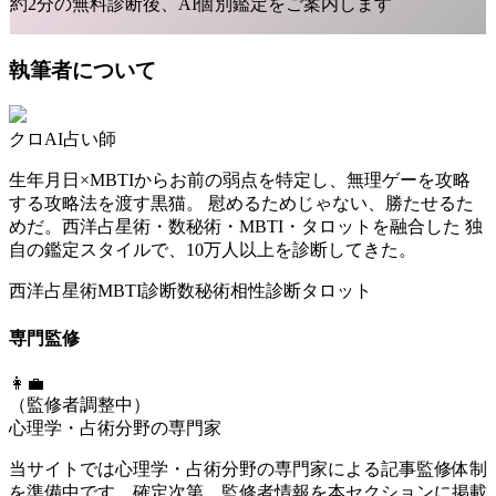
約2分の無料診断後、AI個別鑑定をご案内します
執筆者について
クロ
AI占い師
生年月日×MBTIからお前の弱点を特定し、無理ゲーを攻略
する攻略法を渡す黒猫。 慰めるためじゃない、勝たせるた
めだ。西洋占星術・数秘術・MBTI・タロットを融合した 独
自の鑑定スタイルで、10万人以上を診断してきた。
西洋占星術
MBTI診断
数秘術
相性診断
タロット
専門監修
👩‍💼
（監修者調整中）
心理学・占術分野の専門家
当サイトでは心理学・占術分野の専門家による記事監修体制
を準備中です。確定次第、監修者情報を本セクションに掲載