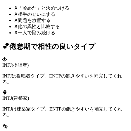
✗
「冷めた」と決めつける
✗
相手のせいにする
✗
問題を放置する
✗
他の異性と比較する
✗
一人で悩み続ける
💕
倦怠期
で相性の良いタイプ
🌟
INFJ
(
提唱者
)
INFJは提唱者タイプ。ENTPの飽きやすいを補完してくれ
る。
🧠
INTJ
(
建築家
)
INTJは建築家タイプ。ENTPの飽きやすいを補完してくれ
る。
🎭