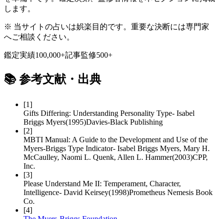
します。
※ 当サイトの占いは娯楽目的です。重要な決断には専門家
へご相談ください。
鑑定実績
100,000+
記事監修
500+
📚
参考文献・出典
[
1
]
Gifts Differing: Understanding Personality Type
-
Isabel
Briggs Myers
(
1995
)
Davies-Black Publishing
[
2
]
MBTI Manual: A Guide to the Development and Use of the
Myers-Briggs Type Indicator
-
Isabel Briggs Myers, Mary H.
McCaulley, Naomi L. Quenk, Allen L. Hammer
(
2003
)
CPP,
Inc.
[
3
]
Please Understand Me II: Temperament, Character,
Intelligence
-
David Keirsey
(
1998
)
Prometheus Nemesis Book
Co.
[
4
]
The Myers-Briggs Foundation