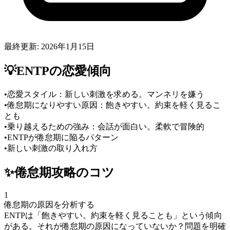
最終更新:
2026年1月15日
💡
ENTP
の恋愛傾向
•
恋愛スタイル：新しい刺激を求める。マンネリを嫌う
•
倦怠期になりやすい原因：飽きやすい。約束を軽く見るこ
とも
•
乗り越えるための強み：会話が面白い。柔軟で冒険的
•
ENTPが倦怠期に陥るパターン
•
新しい刺激の取り入れ方
✨
倦怠期
攻略のコツ
1
倦怠期の原因を分析する
ENTPは「飽きやすい。約束を軽く見ることも」という傾向
がある。それが倦怠期の原因になっていないか？問題を明確