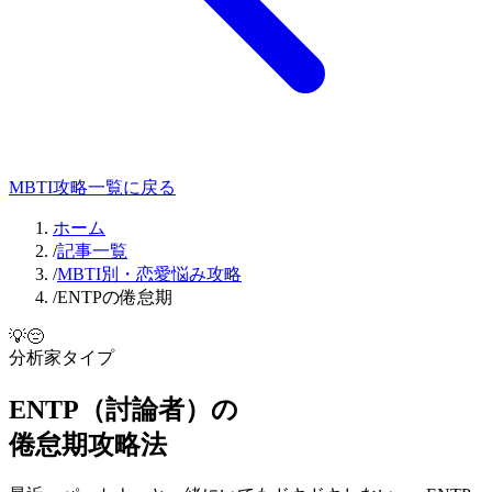
MBTI攻略一覧に戻る
ホーム
/
記事一覧
/
MBTI別・恋愛悩み攻略
/
ENTPの倦怠期
💡
😔
分析家
タイプ
ENTP
（
討論者
）の
倦怠期
攻略法