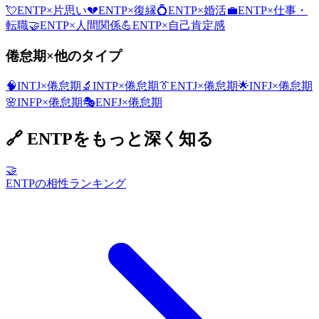
💘
ENTP
×
片思い
💔
ENTP
×
復縁
💍
ENTP
×
婚活
💼
ENTP
×
仕事・
転職
🤝
ENTP
×
人間関係
💪
ENTP
×
自己肯定感
倦怠期
×他のタイプ
🧠
INTJ
×
倦怠期
🔬
INTP
×
倦怠期
👔
ENTJ
×
倦怠期
🌟
INFJ
×
倦怠期
🌸
INFP
×
倦怠期
🎭
ENFJ
×
倦怠期
🔗
ENTP
をもっと深く知る
🤝
ENTPの相性ランキング