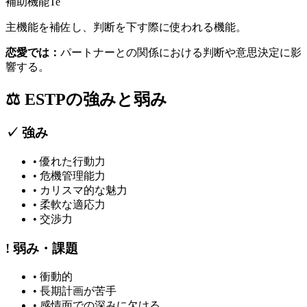
補助機能
Te
主機能を補佐し、判断を下す際に使われる機能。
恋愛では：
パートナーとの関係における判断や意思決定に影
響する。
⚖️
ESTP
の強みと弱み
✓ 強み
•
優れた行動力
•
危機管理能力
•
カリスマ的な魅力
•
柔軟な適応力
•
交渉力
! 弱み・課題
•
衝動的
•
長期計画が苦手
•
感情面での深みに欠ける