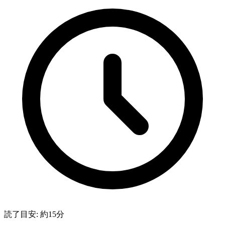
読了目安: 約
15
分