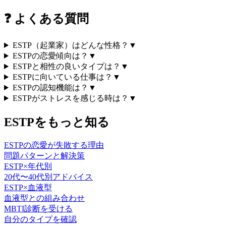
❓
よくある質問
ESTP（起業家）はどんな性格？
▼
ESTPの恋愛傾向は？
▼
ESTPと相性の良いタイプは？
▼
ESTPに向いている仕事は？
▼
ESTPの認知機能は？
▼
ESTPがストレスを感じる時は？
▼
ESTP
をもっと知る
ESTP
の恋愛が失敗する理由
問題パターンと解決策
ESTP
×年代別
20代〜40代別アドバイス
ESTP
×血液型
血液型との組み合わせ
MBTI診断を受ける
自分のタイプを確認