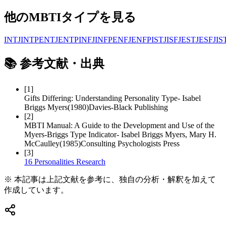
他のMBTIタイプを見る
INTJ
INTP
ENTJ
ENTP
INFJ
INFP
ENFJ
ENFP
ISTJ
ISFJ
ESTJ
ESFJ
IS
📚
参考文献・出典
[
1
]
Gifts Differing: Understanding Personality Type
-
Isabel
Briggs Myers
(
1980
)
Davies-Black Publishing
[
2
]
MBTI Manual: A Guide to the Development and Use of the
Myers-Briggs Type Indicator
-
Isabel Briggs Myers, Mary H.
McCaulley
(
1985
)
Consulting Psychologists Press
[
3
]
16 Personalities Research
※ 本記事は上記文献を参考に、独自の分析・解釈を加えて
作成しています。