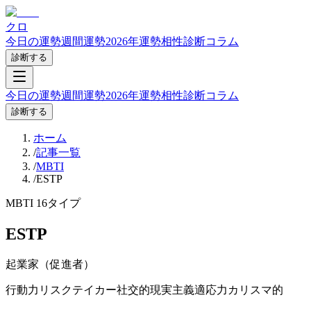
クロ
今日の運勢
週間運勢
2026年運勢
相性診断
コラム
診断する
今日の運勢
週間運勢
2026年運勢
相性診断
コラム
診断する
ホーム
/
記事一覧
/
MBTI
/
ESTP
MBTI 16タイプ
ESTP
起業家
（
促進者
）
行動力
リスクテイカー
社交的
現実主義
適応力
カリスマ的