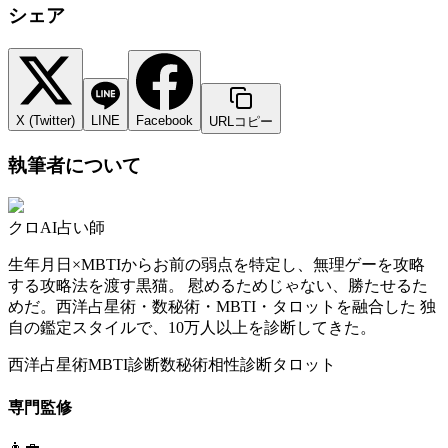
シェア
X (Twitter)
LINE
Facebook
URLコピー
執筆者について
クロ
AI占い師
生年月日×MBTIからお前の弱点を特定し、無理ゲーを攻略
する攻略法を渡す黒猫。 慰めるためじゃない、勝たせるた
めだ。西洋占星術・数秘術・MBTI・タロットを融合した 独
自の鑑定スタイルで、10万人以上を診断してきた。
西洋占星術
MBTI診断
数秘術
相性診断
タロット
専門監修