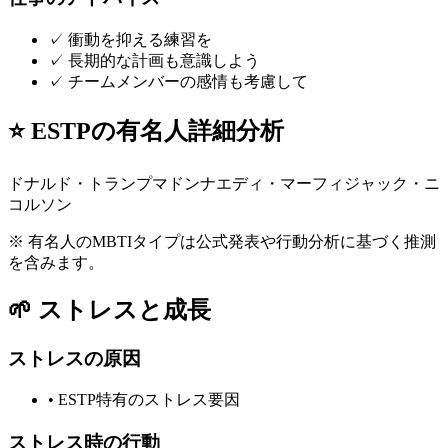
✓
衝動を抑える練習を
✓
長期的な計画も意識しよう
✓
チームメンバーの感情も考慮して
⭐
ESTP
の有名人詳細分析
ドナルド・トランプ
マドンナ
エディ・マーフィ
ジャック・ニ
コルソン
※ 有名人のMBTIタイプは公式発表や行動分析に基づく推測
を含みます。
🌱
ストレスと成長
ストレスの原因
•
ESTP特有のストレス要因
ストレス時の行動