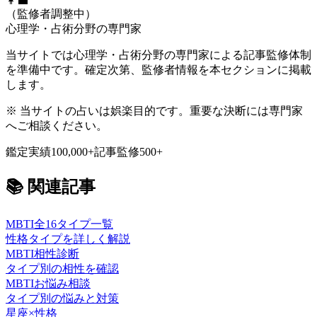
👩‍💼
（監修者調整中）
心理学・占術分野の専門家
当サイトでは心理学・占術分野の専門家による記事監修体制
を準備中です。確定次第、監修者情報を本セクションに掲載
します。
※ 当サイトの占いは娯楽目的です。重要な決断には専門家
へご相談ください。
鑑定実績
100,000+
記事監修
500+
📚
関連記事
MBTI全16タイプ一覧
性格タイプを詳しく解説
MBTI相性診断
タイプ別の相性を確認
MBTIお悩み相談
タイプ別の悩みと対策
星座×性格