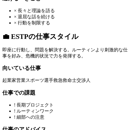
×
長々と理論を語る
×
退屈な話を続ける
×
行動を制限する
💼
ESTP
の仕事スタイル
即座に行動し、問題を解決する。ルーティンより刺激的な仕
事を好み、危機的状況で力を発揮する。
向いている仕事
起業家
営業
スポーツ選手
救急救命士
交渉人
仕事での課題
!
長期プロジェクト
!
ルーティンワーク
!
細部への注意
仕事のアドバイス