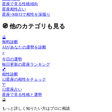
星座で見る性格傾向
星座相性占い
星座×MBTIで相性を深掘り
🧭
他のカテゴリも見る
🔮
無料診断
AIがあなたの運勢を診断
⭐
今日の運勢
毎日更新の星座ランキング
💕
相性診断
12星座の相性をチェック
♈
12星座占い
星座で見る性格と運勢
🔮
もっと詳しく知りたい方はプロに相談