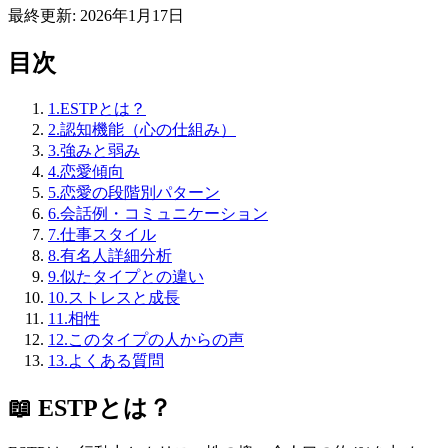
最終更新:
2026年1月17日
目次
1
.
ESTPとは？
2
.
認知機能（心の仕組み）
3
.
強みと弱み
4
.
恋愛傾向
5
.
恋愛の段階別パターン
6
.
会話例・コミュニケーション
7
.
仕事スタイル
8
.
有名人詳細分析
9
.
似たタイプとの違い
10
.
ストレスと成長
11
.
相性
12
.
このタイプの人からの声
13
.
よくある質問
📖
ESTP
とは？