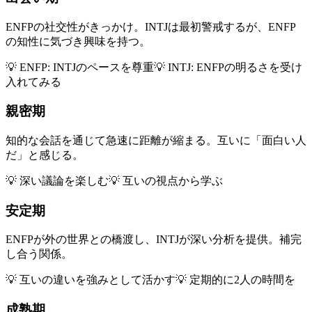
ENFPの社交性がきっかけ。INTJは最初警戒するが、ENFP
の知性に気づき興味を持つ。
💡
ENFP: INTJのペースを尊重
💡
INTJ: ENFPの明るさを受け
入れてみる
親密期
知的な会話を通じて急速に距離が縮まる。互いに「面白い人
だ」と感じる。
💡
深い議論を楽しむ
💡
互いの視点から学ぶ
安定期
ENFPが外の世界との橋渡し、INTJが深い分析を提供。補完
し合う関係。
💡
互いの違いを強みとして活かす
💡
定期的に2人の時間を
成熟期