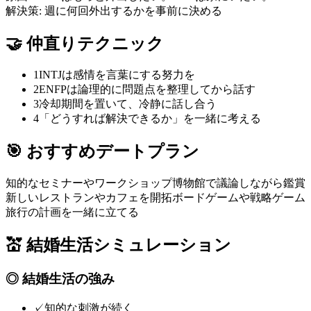
解決策:
週に何回外出するかを事前に決める
🤝
仲直りテクニック
1
INTJは感情を言葉にする努力を
2
ENFPは論理的に問題点を整理してから話す
3
冷却期間を置いて、冷静に話し合う
4
「どうすれば解決できるか」を一緒に考える
🎯
おすすめデートプラン
知的なセミナーやワークショップ
博物館で議論しながら鑑賞
新しいレストランやカフェを開拓
ボードゲームや戦略ゲーム
旅行の計画を一緒に立てる
💒
結婚生活シミュレーション
◎
結婚生活の強み
✓
知的な刺激が続く