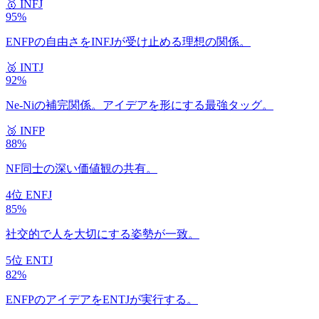
🥇
INFJ
95
%
ENFPの自由さをINFJが受け止める理想の関係。
🥈
INTJ
92
%
Ne-Niの補完関係。アイデアを形にする最強タッグ。
🥉
INFP
88
%
NF同士の深い価値観の共有。
4位
ENFJ
85
%
社交的で人を大切にする姿勢が一致。
5位
ENTJ
82
%
ENFPのアイデアをENTJが実行する。