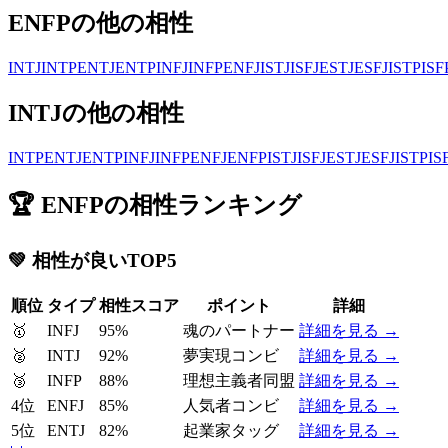
ENFP
の他の相性
INTJ
INTP
ENTJ
ENTP
INFJ
INFP
ENFJ
ISTJ
ISFJ
ESTJ
ESFJ
ISTP
ISF
INTJ
の他の相性
INTP
ENTJ
ENTP
INFJ
INFP
ENFJ
ENFP
ISTJ
ISFJ
ESTJ
ESFJ
ISTP
IS
🏆
ENFP
の相性ランキング
💚
相性が良いTOP5
順位
タイプ
相性スコア
ポイント
詳細
🥇
INFJ
95
%
魂のパートナー
詳細を見る →
🥈
INTJ
92
%
夢実現コンビ
詳細を見る →
🥉
INFP
88
%
理想主義者同盟
詳細を見る →
4位
ENFJ
85
%
人気者コンビ
詳細を見る →
5位
ENTJ
82
%
起業家タッグ
詳細を見る →