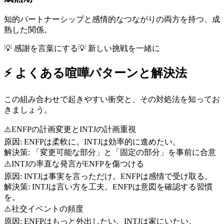
知的パートナーシップと感情的なつながりの両方を持つ、成
熟した関係。
💡
感謝を言葉にする
💡
新しい挑戦を一緒に
⚡
よくある喧嘩パターンと解決法
この組み合わせで起きやすい衝突と、その対処法を知ってお
きましょう。
⚠️
ENFPの計画変更とINTJの計画重視
原因:
ENFPは柔軟に。INTJは効率的に進めたい。
解決策:
「変更可能な部分」と「固定の部分」を事前に合意
⚠️
INTJの率直な発言がENFPを傷つける
原因:
INTJは事実を言っただけ。ENFPは感情で受け取る。
解決策:
INTJは言い方を工夫。ENFPは意図を確認する習慣
を。
⚠️
社交イベントの頻度
原因:
ENFPはもっと外出したい。INTJは家にいたい。