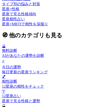
タイプ別の悩みと対策
星座×性格
星座で見る性格傾向
星座相性占い
星座×MBTIで相性を深掘り
🧭
他のカテゴリも見る
🔮
無料診断
AIがあなたの運勢を診断
⭐
今日の運勢
毎日更新の星座ランキング
💕
相性診断
12星座の相性をチェック
♈
12星座占い
星座で見る性格と運勢
🔮