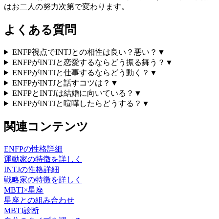
はお二人の努力次第で変わります。
よくある質問
ENFP視点でINTJとの相性は良い？悪い？
▼
ENFPがINTJと恋愛するならどう振る舞う？
▼
ENFPがINTJと仕事するならどう動く？
▼
ENFPがINTJと話すコツは？
▼
ENFPとINTJは結婚に向いている？
▼
ENFPがINTJと喧嘩したらどうする？
▼
関連コンテンツ
ENFP
の性格詳細
運動家
の特徴を詳しく
INTJ
の性格詳細
戦略家
の特徴を詳しく
MBTI×星座
星座との組み合わせ
MBTI診断