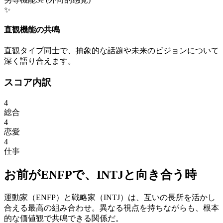
✨
直観機能の共鳴
直観タイプ同士で、抽象的な話題や未来のビジョンについて
深く語り合えます。
スコア内訳
4
総合
4
恋愛
4
仕事
お前が
ENFP
で、
INTJ
と向き合う時
運動家（ENFP）と戦略家（INTJ）は、互いの長所を活かし
合える最高の組み合わせ。異なる視点を持ちながらも、根本
的な価値観で共鳴できる関係だ。