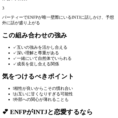
3
パーティーでENFPが唯一壁際にいるINTJに話しかけ、予想
外に話が盛り上がる
この組み合わせの強み
✓
互いの強みを活かし合える
✓
深い理解と尊重がある
✓
一緒にいて自然体でいられる
✓
成長を促し合える関係
気をつけるべきポイント
!
相性が良いからこその慣れ合い
!
お互いに甘くなりすぎる可能性
!
外部への関心が薄れることも
💕
ENFP
が
INTJ
と恋愛するなら