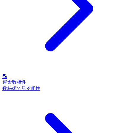
🔢
運命数相性
数秘術で見る相性