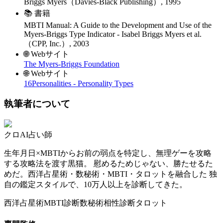
Briggs Myers
（
Davies-Black Publishing
）
,
1995
📚 書籍
MBTI Manual: A Guide to the Development and Use of the
Myers-Briggs Type Indicator
-
Isabel Briggs Myers et al.
（
CPP, Inc.
）
,
2003
🌐 Webサイト
The Myers-Briggs Foundation
🌐 Webサイト
16Personalities - Personality Types
執筆者について
クロ
AI占い師
生年月日×MBTIからお前の弱点を特定し、無理ゲーを攻略
する攻略法を渡す黒猫。 慰めるためじゃない、勝たせるた
めだ。西洋占星術・数秘術・MBTI・タロットを融合した 独
自の鑑定スタイルで、10万人以上を診断してきた。
西洋占星術
MBTI診断
数秘術
相性診断
タロット