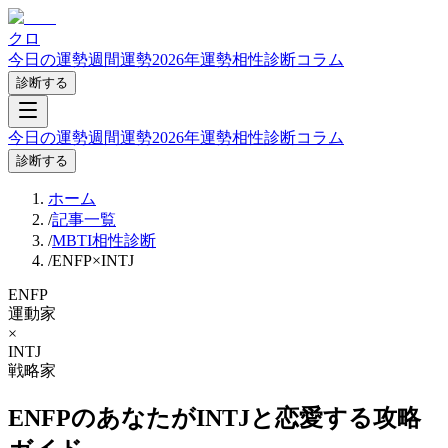
クロ
今日の運勢
週間運勢
2026年運勢
相性診断
コラム
診断する
今日の運勢
週間運勢
2026年運勢
相性診断
コラム
診断する
ホーム
/
記事一覧
/
MBTI相性診断
/
ENFP×INTJ
ENFP
運動家
×
INTJ
戦略家
ENFP
のあなたが
INTJ
と恋愛する攻略