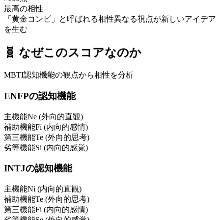
最高の相性
「黄金コンビ」と呼ばれる相性
異なる視点が新しいアイデア
を生む
🧬
なぜこのスコアなのか
MBTI認知機能の観点から相性を分析
ENFP
の認知機能
主機能
Ne
(
外向的直観
)
補助機能
Fi
(
内向的感情
)
第三機能
Te
(
外向的思考
)
劣等機能
Si
(
内向的感覚
)
INTJ
の認知機能
主機能
Ni
(
内向的直観
)
補助機能
Te
(
外向的思考
)
第三機能
Fi
(
内向的感情
)
劣等機能
Se
(
外向的感覚
)