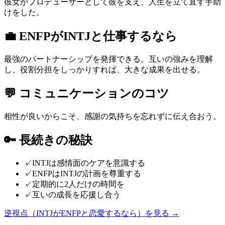
彼女がプロデューサーとして彼を支え、人生を立て直す手助
けをした。
💼
ENFP
が
INTJ
と仕事するなら
最強のパートナーシップを発揮できる。互いの強みを理解
し、役割分担をしっかりすれば、大きな成果を出せる。
💬
コミュニケーションのコツ
相性が良いからこそ、感謝の気持ちを忘れずに伝え合おう。
🔑
長続きの秘訣
✓
INTJは感情面のケアを意識する
✓
ENFPはINTJの計画を尊重する
✓
定期的に2人だけの時間を
✓
互いの成長を応援し合う
逆視点（
INTJ
が
ENFP
と恋愛するなら）を見る →