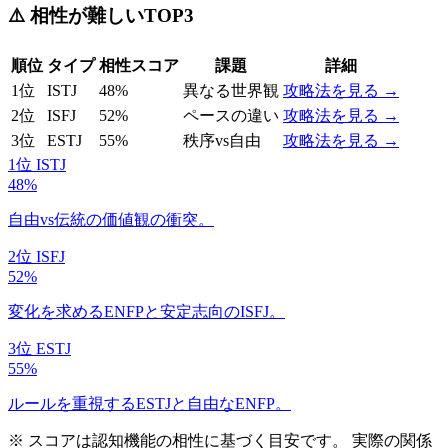
⚠️
相性が難しいTOP3
順位
タイプ
相性スコア
課題
詳細
1
位
ISTJ
48
%
異なる世界観
攻略法を見る →
2
位
ISFJ
52
%
ペースの違い
攻略法を見る →
3
位
ESTJ
55
%
秩序vs自由
攻略法を見る →
1
位
ISTJ
48
%
自由vs伝統の価値観の衝突。
2
位
ISFJ
52
%
変化を求めるENFPと安定志向のISFJ。
3
位
ESTJ
55
%
ルールを重視するESTJと自由なENFP。
※ スコアは
認知機能の相性
に基づく目安です。 実際の関係