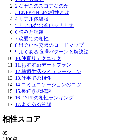
2
.
なぜこのスコアなのか
3
.
ENFP×INTJの相性とは
4
.
リアル体験談
5
.
リアルな出会いシナリオ
6
.
強みと課題
7
.
恋愛での相性
8
.
出会い〜交際のロードマップ
9
.
よくある喧嘩パターンと解決法
10
.
仲直りテクニック
11
.
おすすめデートプラン
12
.
結婚生活シミュレーション
13
.
仕事での相性
14
.
コミュニケーションのコツ
15
.
長続きの秘訣
16
.
ENFPの相性ランキング
17
.
よくある質問
相性スコア
85
/ 100点