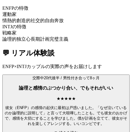
ENFP
の特徴
運動家
情熱的
創造的
社交的
自由奔放
INTJ
の特徴
戦略家
論理的
独立心
長期計画
完璧主義
💬
リアル体験談
ENFP
×
INTJ
カップルの実際の声をお届けします
交際中
20代後半
/
男性
付き合って8ヶ月
論理と感情のぶつかり合い、でもそれがいい
★
★
★
★
★
彼女（ENFP）の感情の起伏に最初は戸惑いました。「なぜ泣いている
のか論理的に説明して」と言って大喧嘩したことも。でも彼女のおかげ
で、感情を大切にすることを学びました。僕が計画を立てて、彼女がそ
れを楽しくアレンジする。いいコンビです。