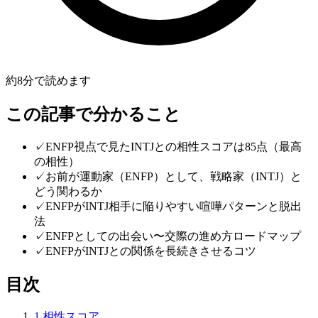
約
8
分で読めます
この記事で分かること
✓
ENFP視点で見たINTJとの相性スコアは85点（最高
の相性）
✓
お前が運動家（ENFP）として、戦略家（INTJ）と
どう関わるか
✓
ENFPがINTJ相手に陥りやすい喧嘩パターンと脱出
法
✓
ENFPとしての出会い〜交際の進め方ロードマップ
✓
ENFPがINTJとの関係を長続きさせるコツ
目次
1
.
相性スコア