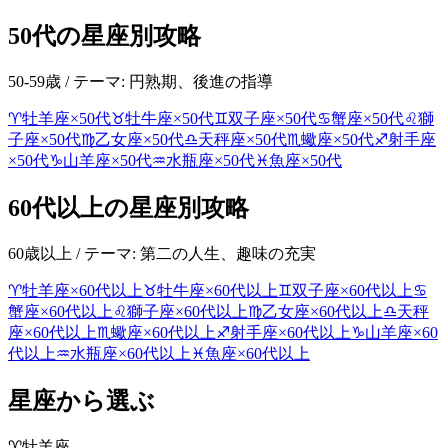
50代
の星座別攻略
50-59歳
/ テーマ:
円熟期、後進の指導
♈
牡羊座
×
50代
♉
牡牛座
×
50代
♊
双子座
×
50代
♋
蟹座
×
50代
♌
獅
子座
×
50代
♍
乙女座
×
50代
♎
天秤座
×
50代
♏
蠍座
×
50代
♐
射手座
×
50代
♑
山羊座
×
50代
♒
水瓶座
×
50代
♓
魚座
×
50代
60代以上
の星座別攻略
60歳以上
/ テーマ:
第二の人生、趣味の充実
♈
牡羊座
×
60代以上
♉
牡牛座
×
60代以上
♊
双子座
×
60代以上
♋
蟹座
×
60代以上
♌
獅子座
×
60代以上
♍
乙女座
×
60代以上
♎
天秤
座
×
60代以上
♏
蠍座
×
60代以上
♐
射手座
×
60代以上
♑
山羊座
×
60
代以上
♒
水瓶座
×
60代以上
♓
魚座
×
60代以上
星座から選ぶ
♈
牡羊座