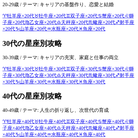
20-29歳
/ テーマ:
キャリアの基盤作り、恋愛と結婚
♈
牡羊座
×
20代
♉
牡牛座
×
20代
♊
双子座
×
20代
♋
蟹座
×
20代
♌
獅
子座
×
20代
♍
乙女座
×
20代
♎
天秤座
×
20代
♏
蠍座
×
20代
♐
射手座
×
20代
♑
山羊座
×
20代
♒
水瓶座
×
20代
♓
魚座
×
20代
30代
の星座別攻略
30-39歳
/ テーマ:
キャリアの充実、家庭と仕事の両立
♈
牡羊座
×
30代
♉
牡牛座
×
30代
♊
双子座
×
30代
♋
蟹座
×
30代
♌
獅
子座
×
30代
♍
乙女座
×
30代
♎
天秤座
×
30代
♏
蠍座
×
30代
♐
射手座
×
30代
♑
山羊座
×
30代
♒
水瓶座
×
30代
♓
魚座
×
30代
40代
の星座別攻略
40-49歳
/ テーマ:
人生の折り返し、次世代の育成
♈
牡羊座
×
40代
♉
牡牛座
×
40代
♊
双子座
×
40代
♋
蟹座
×
40代
♌
獅
子座
×
40代
♍
乙女座
×
40代
♎
天秤座
×
40代
♏
蠍座
×
40代
♐
射手座
×
40代
♑
山羊座
×
40代
♒
水瓶座
×
40代
♓
魚座
×
40代