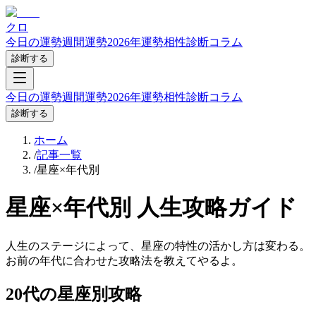
クロ
今日の運勢
週間運勢
2026年運勢
相性診断
コラム
診断する
今日の運勢
週間運勢
2026年運勢
相性診断
コラム
診断する
ホーム
/
記事一覧
/
星座×年代別
星座×年代別 人生攻略ガイド
人生のステージによって、星座の特性の活かし方は変わる。
お前の年代に合わせた攻略法を教えてやるよ。
20代
の星座別攻略