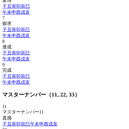
愛情
子
丑
寅
卯
辰
巳
午
未
申
酉
戌
亥
7
探求
子
丑
寅
卯
辰
巳
午
未
申
酉
戌
亥
8
達成
子
丑
寅
卯
辰
巳
午
未
申
酉
戌
亥
9
完成
子
丑
寅
卯
辰
巳
午
未
申
酉
戌
亥
マスターナンバー（11, 22, 33）
11
マスターナンバー11
直感
子
丑
寅
卯
辰
巳
午
未
申
酉
戌
亥