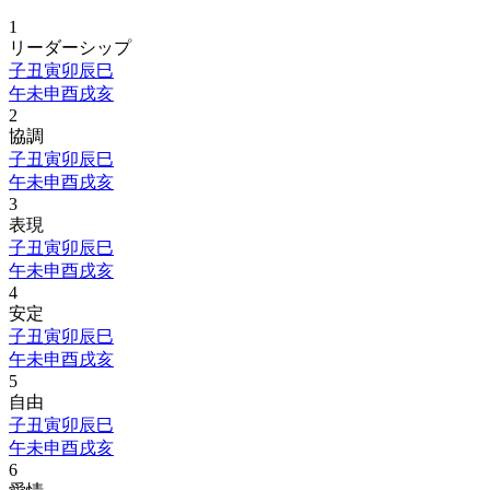
1
リーダーシップ
子
丑
寅
卯
辰
巳
午
未
申
酉
戌
亥
2
協調
子
丑
寅
卯
辰
巳
午
未
申
酉
戌
亥
3
表現
子
丑
寅
卯
辰
巳
午
未
申
酉
戌
亥
4
安定
子
丑
寅
卯
辰
巳
午
未
申
酉
戌
亥
5
自由
子
丑
寅
卯
辰
巳
午
未
申
酉
戌
亥
6