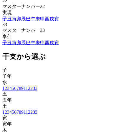
22
マスターナンバー22
実現
子
丑
寅
卯
辰
巳
午
未
申
酉
戌
亥
33
マスターナンバー33
奉仕
子
丑
寅
卯
辰
巳
午
未
申
酉
戌
亥
干支から選ぶ
子
子年
水
1
2
3
4
5
6
7
8
9
11
22
33
丑
丑年
土
1
2
3
4
5
6
7
8
9
11
22
33
寅
寅年
木