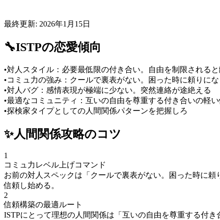
最終更新:
2026年1月15日
🔧
ISTP
の恋愛傾向
•
対人スタイル：必要最低限の付き合い。自由を制限されると
•
コミュ力の強み：クールで裏表がない。困った時に頼りにな
•
対人バグ：感情表現が極端に少ない。突然連絡が途絶える
•
最適なコミュニティ：互いの自由を尊重する付き合いの軽い
•
探検家タイプとしての人間関係パターンを把握しろ
✨
人間関係
攻略のコツ
1
コミュ力レベル上げコマンド
お前の対人スペックは「クールで裏表がない。困った時に頼
信頼し始める。
2
信頼構築の最適ルート
ISTPにとって理想の人間関係は「互いの自由を尊重する付