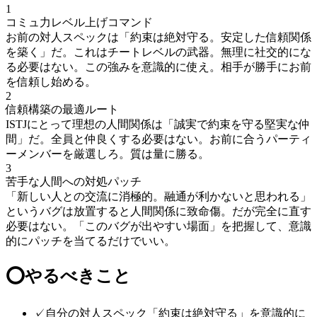
1
コミュ力レベル上げコマンド
お前の対人スペックは「約束は絶対守る。安定した信頼関係
を築く」だ。これはチートレベルの武器。無理に社交的にな
る必要はない。この強みを意識的に使え。相手が勝手にお前
を信頼し始める。
2
信頼構築の最適ルート
ISTJにとって理想の人間関係は「誠実で約束を守る堅実な仲
間」だ。全員と仲良くする必要はない。お前に合うパーティ
ーメンバーを厳選しろ。質は量に勝る。
3
苦手な人間への対処パッチ
「新しい人との交流に消極的。融通が利かないと思われる」
というバグは放置すると人間関係に致命傷。だが完全に直す
必要はない。「このバグが出やすい場面」を把握して、意識
的にパッチを当てるだけでいい。
⭕
やるべきこと
✓
自分の対人スペック「約束は絶対守る」を意識的に