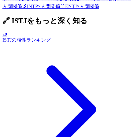
人間関係
🔬
INTP
×
人間関係
👔
ENTJ
×
人間関係
🔗
ISTJ
をもっと深く知る
🤝
ISTJの相性ランキング