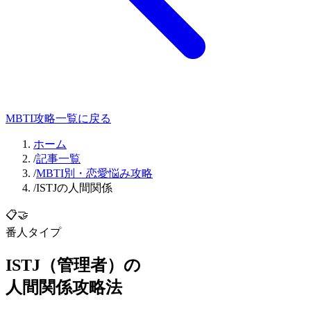
MBTI攻略一覧に戻る
ホーム
/
記事一覧
/
MBTI別・恋愛悩み攻略
/
ISTJの人間関係
📋
🤝
番人
タイプ
ISTJ
（
管理者
）の
人間関係
攻略法