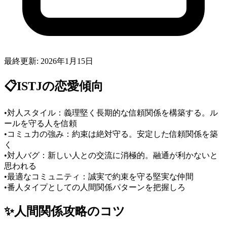
最終更新:
2026年1月15日
📋
ISTJ
の恋愛傾向
•
対人スタイル：義理堅く長期的な信頼関係を構築する。ル
ールを守る人を信頼
•
コミュ力の強み：約束は絶対守る。安定した信頼関係を築
く
•
対人バグ：新しい人との交流に消極的。融通が利かないと
思われる
•
最適なコミュニティ：誠実で約束を守る堅実な仲間
•
番人タイプとしての人間関係パターンを把握しろ
✨
人間関係
攻略のコツ