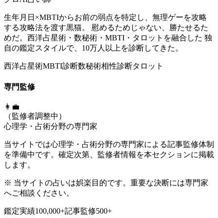
生年月日×MBTIからお前の弱点を特定し、無理ゲーを攻略
する攻略法を渡す黒猫。 慰めるためじゃない、勝たせるた
めだ。西洋占星術・数秘術・MBTI・タロットを融合した 独
自の鑑定スタイルで、10万人以上を診断してきた。
西洋占星術
MBTI診断
数秘術
相性診断
タロット
専門監修
👩‍💼
（監修者調整中）
心理学・占術分野の専門家
当サイトでは心理学・占術分野の専門家による記事監修体制
を準備中です。確定次第、監修者情報を本セクションに掲載
します。
※ 当サイトの占いは娯楽目的です。重要な決断には専門家
へご相談ください。
鑑定実績
100,000+
記事監修
500+