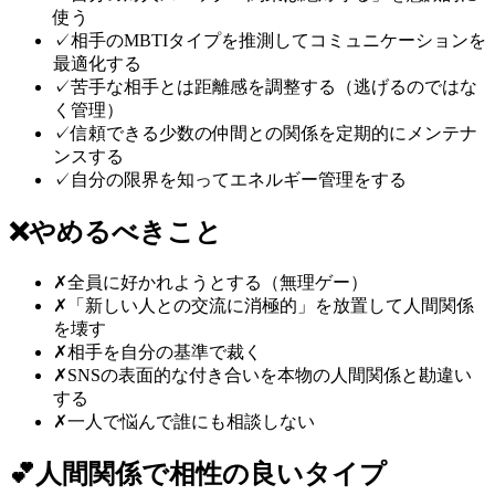
使う
✓
相手のMBTIタイプを推測してコミュニケーションを
最適化する
✓
苦手な相手とは距離感を調整する（逃げるのではな
く管理）
✓
信頼できる少数の仲間との関係を定期的にメンテナ
ンスする
✓
自分の限界を知ってエネルギー管理をする
❌
やめるべきこと
✗
全員に好かれようとする（無理ゲー）
✗
「新しい人との交流に消極的」を放置して人間関係
を壊す
✗
相手を自分の基準で裁く
✗
SNSの表面的な付き合いを本物の人間関係と勘違い
する
✗
一人で悩んで誰にも相談しない
💕
人間関係
で相性の良いタイプ