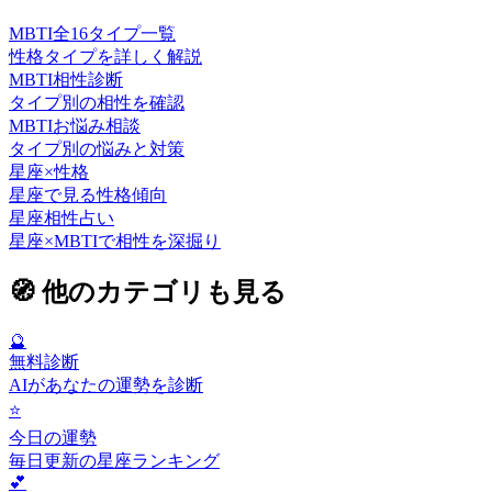
MBTI全16タイプ一覧
性格タイプを詳しく解説
MBTI相性診断
タイプ別の相性を確認
MBTIお悩み相談
タイプ別の悩みと対策
星座×性格
星座で見る性格傾向
星座相性占い
星座×MBTIで相性を深掘り
🧭
他のカテゴリも見る
🔮
無料診断
AIがあなたの運勢を診断
⭐
今日の運勢
毎日更新の星座ランキング
💕