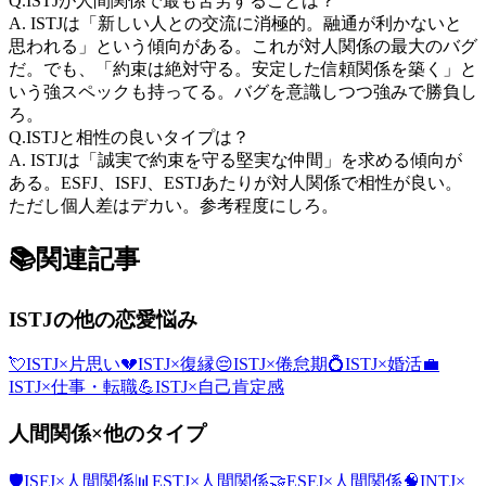
Q.
ISTJが人間関係で最も苦労することは？
A.
ISTJは「新しい人との交流に消極的。融通が利かないと
思われる」という傾向がある。これが対人関係の最大のバグ
だ。でも、「約束は絶対守る。安定した信頼関係を築く」と
いう強スペックも持ってる。バグを意識しつつ強みで勝負し
ろ。
Q.
ISTJと相性の良いタイプは？
A.
ISTJは「誠実で約束を守る堅実な仲間」を求める傾向が
ある。ESFJ、ISFJ、ESTJあたりが対人関係で相性が良い。
ただし個人差はデカい。参考程度にしろ。
📚
関連記事
ISTJ
の他の恋愛悩み
💘
ISTJ
×
片思い
💔
ISTJ
×
復縁
😔
ISTJ
×
倦怠期
💍
ISTJ
×
婚活
💼
ISTJ
×
仕事・転職
💪
ISTJ
×
自己肯定感
人間関係
×他のタイプ
🛡️
ISFJ
×
人間関係
📊
ESTJ
×
人間関係
🤝
ESFJ
×
人間関係
🧠
INTJ
×