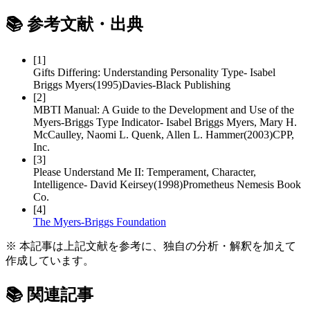
📚
参考文献・出典
[
1
]
Gifts Differing: Understanding Personality Type
-
Isabel
Briggs Myers
(
1995
)
Davies-Black Publishing
[
2
]
MBTI Manual: A Guide to the Development and Use of the
Myers-Briggs Type Indicator
-
Isabel Briggs Myers, Mary H.
McCaulley, Naomi L. Quenk, Allen L. Hammer
(
2003
)
CPP,
Inc.
[
3
]
Please Understand Me II: Temperament, Character,
Intelligence
-
David Keirsey
(
1998
)
Prometheus Nemesis Book
Co.
[
4
]
The Myers-Briggs Foundation
※ 本記事は上記文献を参考に、独自の分析・解釈を加えて
作成しています。
📚
関連記事