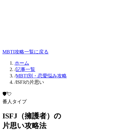
MBTI攻略一覧に戻る
ホーム
/
記事一覧
/
MBTI別・恋愛悩み攻略
/
ISFJの片思い
🛡️
💘
番人
タイプ
ISFJ
（
擁護者
）の
片思い
攻略法