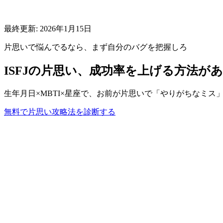
最終更新:
2026年1月15日
片思い
で悩んでるなら、まず自分のバグを把握しろ
ISFJ
の
片思い
、成功率を上げる方法が
生年月日×MBTI×星座で、お前が
片思い
で「やりがちなミス
無料で
片思い
攻略法を診断する