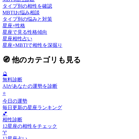
タイプ別の相性を確認
MBTIお悩み相談
タイプ別の悩みと対策
星座×性格
星座で見る性格傾向
星座相性占い
星座×MBTIで相性を深掘り
🧭
他のカテゴリも見る
🔮
無料診断
AIがあなたの運勢を診断
⭐
今日の運勢
毎日更新の星座ランキング
💕
相性診断
12星座の相性をチェック
♈
12星座占い