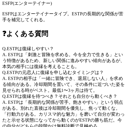
ESFP
(
エンターテイナー
)
ESFPはエンターテイナータイプ。ESTPの長期的な関係が苦
手を補完してくれる。
❓
よくある質問
Q.
ESTPは復縁しやすい？
A.
ESTPは「刺激と冒険を求める。今を全力で生きる」とい
う特徴があるため、新しい関係に進みやすい傾向があるが、
本気の相手には復縁を考えることも。
Q.
ESTPの元恋人に復縁を申し込むタイミングは？
A.
ESTPの相手は「一緒に冒険でき、退屈しない人」を求め
る傾向がある。冷却期間を置いて、その条件に近づいた姿を
見せられる時がベスト。最低1〜3ヶ月は待て。
Q.
ESTPは復縁を待つべき？それとも自分から動くべき？
A.
ESTPは「長期的な関係が苦手。飽きやすい」という弱点
がある。別れた直後は冷却期間を優先し、焦って動くな。
「行動力がある。カリスマ的な魅力」を磨いて自分が変わっ
たと示せる状態になってから動くのがESTPの勝ち筋だ。今
の自分がどちらの段階かは無料診断で見極めろ。