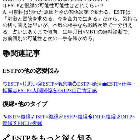
Q.
ESTPと復縁の可能性可能性はどれくらい？
A.
可能性は別れた原因と今の関係次第で変わる。ESTPは
「刺激と冒険を求める。今を全力で生きる」だから、気持ち
の切り替えは早いが、本気の相手なら戦略次第で十分狙え
る。占いはあくまで傾向。生年月日×MBTIの無料診断で、
お前個別の可能性と次の一手を確かめろ。
📚
関連記事
ESTP
の他の恋愛悩み
💘
ESTP
×
片思い
😔
ESTP
×
倦怠期
💍
ESTP
×
婚活
💼
ESTP
×
仕事・
転職
🤝
ESTP
×
人間関係
💪
ESTP
×
自己肯定感
復縁
×他のタイプ
🔧
ISTP
×
復縁
🎵
ISFP
×
復縁
🎉
ESFP
×
復縁
🧠
INTJ
×
復縁
🔬
INTP
×
復縁
👔
ENTJ
×
復縁
🔗
ESTP
をもっと深く知る