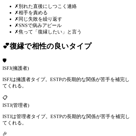
✗
別れた直後にしつこく連絡
✗
相手を責める
✗
同じ失敗を繰り返す
✗
SNSで病みアピール
✗
焦って「復縁したい」と言う
💕
復縁
で相性の良いタイプ
🛡️
ISFJ
(
擁護者
)
ISFJは擁護者タイプ。ESTPの長期的な関係が苦手を補完し
てくれる。
📋
ISTJ
(
管理者
)
ISTJは管理者タイプ。ESTPの長期的な関係が苦手を補完し
てくれる。
🎉