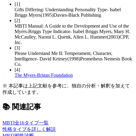
[
1
]
Gifts Differing: Understanding Personality Type
-
Isabel
Briggs Myers
(
1995
)
Davies-Black Publishing
[
2
]
MBTI Manual: A Guide to the Development and Use of the
Myers-Briggs Type Indicator
-
Isabel Briggs Myers, Mary H.
McCaulley, Naomi L. Quenk, Allen L. Hammer
(
2003
)
CPP,
Inc.
[
3
]
Please Understand Me II: Temperament, Character,
Intelligence
-
David Keirsey
(
1998
)
Prometheus Nemesis Book
Co.
[
4
]
The Myers-Briggs Foundation
※ 本記事は上記文献を参考に、独自の分析・解釈を加えて
作成しています。
📚
関連記事
MBTI全16タイプ一覧
性格タイプを詳しく解説
MBTI相性診断