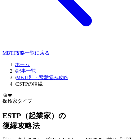
MBTI攻略一覧に戻る
ホーム
/
記事一覧
/
MBTI別・恋愛悩み攻略
/
ESTPの復縁
🚀
💔
探検家
タイプ
ESTP
（
起業家
）の
復縁
攻略法