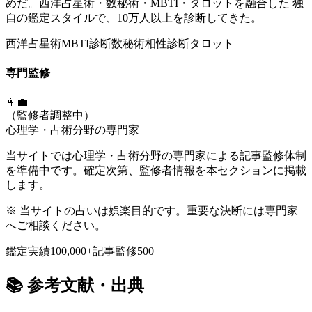
めだ。西洋占星術・数秘術・MBTI・タロットを融合した 独
自の鑑定スタイルで、10万人以上を診断してきた。
西洋占星術
MBTI診断
数秘術
相性診断
タロット
専門監修
👩‍💼
（監修者調整中）
心理学・占術分野の専門家
当サイトでは心理学・占術分野の専門家による記事監修体制
を準備中です。確定次第、監修者情報を本セクションに掲載
します。
※ 当サイトの占いは娯楽目的です。重要な決断には専門家
へご相談ください。
鑑定実績
100,000+
記事監修
500+
📚
参考文献・出典