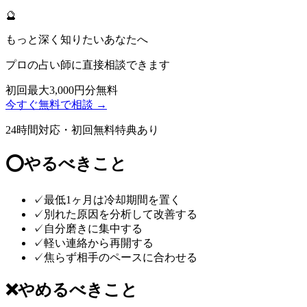
🔮
もっと深く知りたいあなたへ
プロの占い師に直接相談できます
初回最大3,000円分無料
今すぐ無料で相談 →
24時間対応・初回無料特典あり
⭕
やるべきこと
✓
最低1ヶ月は冷却期間を置く
✓
別れた原因を分析して改善する
✓
自分磨きに集中する
✓
軽い連絡から再開する
✓
焦らず相手のペースに合わせる
❌
やめるべきこと