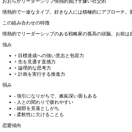
おおらか
リーダーシップ
情熱的
負けず嫌い
社交的
情熱的で一途なタイプ。好きな人には積極的にアプローチ。
この組み合わせの特徴
情熱的でリーダーシップのある戦略家の孤高の頭脳。お前は
強み
+
目標達成への強い意志と包容力
+
先を見通す直感力
+
論理的な思考力
+
計画を実行する推進力
弱み
-
強引になりがちで、嫉妬深い面もある
-
人との関わりで疲れやすい
-
細部を見落としがち
-
柔軟性に欠けることも
恋愛傾向