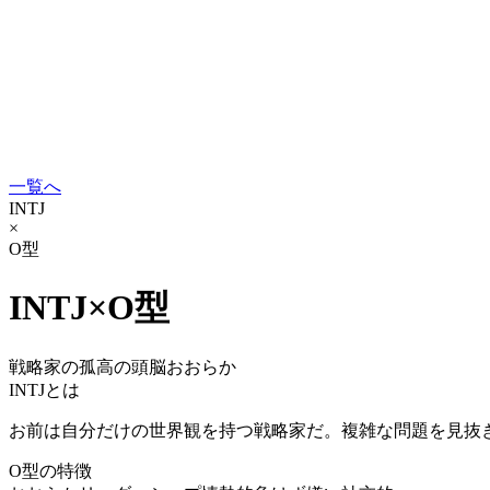
一覧へ
INTJ
×
O型
INTJ
×
O型
戦略家の孤高の頭脳
おおらか
INTJ
とは
お前は自分だけの世界観を持つ戦略家だ。複雑な問題を見抜
O型
の特徴