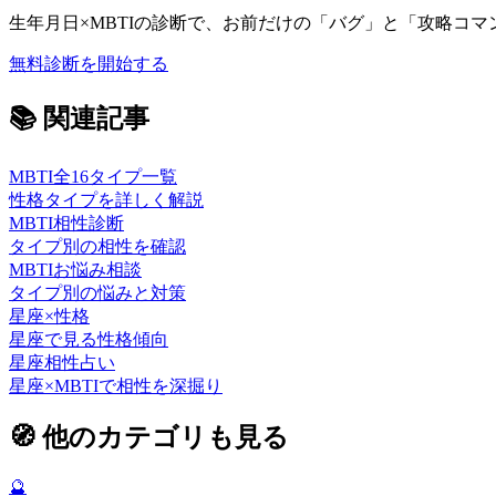
生年月日×MBTIの診断で、お前だけの「バグ」と「攻略コ
無料診断を開始する
📚
関連記事
MBTI全16タイプ一覧
性格タイプを詳しく解説
MBTI相性診断
タイプ別の相性を確認
MBTIお悩み相談
タイプ別の悩みと対策
星座×性格
星座で見る性格傾向
星座相性占い
星座×MBTIで相性を深掘り
🧭
他のカテゴリも見る
🔮