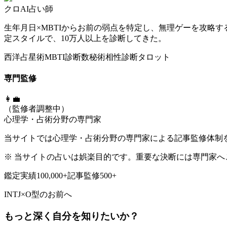
クロ
AI占い師
生年月日×MBTIからお前の弱点を特定し、無理ゲーを攻略す
定スタイルで、10万人以上を診断してきた。
西洋占星術
MBTI診断
数秘術
相性診断
タロット
専門監修
👩‍💼
（監修者調整中）
心理学・占術分野の専門家
当サイトでは心理学・占術分野の専門家による記事監修体制
※ 当サイトの占いは娯楽目的です。重要な決断には専門家へ
鑑定実績
100,000+
記事監修
500+
INTJ
×
O型
のお前へ
もっと深く自分を知りたいか？