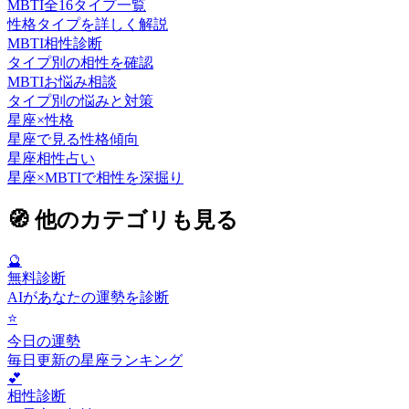
MBTI全16タイプ一覧
性格タイプを詳しく解説
MBTI相性診断
タイプ別の相性を確認
MBTIお悩み相談
タイプ別の悩みと対策
星座×性格
星座で見る性格傾向
星座相性占い
星座×MBTIで相性を深掘り
🧭
他のカテゴリも見る
🔮
無料診断
AIがあなたの運勢を診断
⭐
今日の運勢
毎日更新の星座ランキング
💕
相性診断