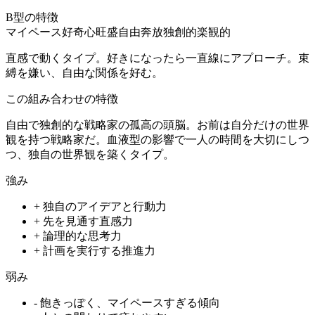
B型
の特徴
マイペース
好奇心旺盛
自由奔放
独創的
楽観的
直感で動くタイプ。好きになったら一直線にアプローチ。束
縛を嫌い、自由な関係を好む。
この組み合わせの特徴
自由で独創的な戦略家の孤高の頭脳。お前は自分だけの世界
観を持つ戦略家だ。血液型の影響で一人の時間を大切にしつ
つ、独自の世界観を築くタイプ。
強み
+
独自のアイデアと行動力
+
先を見通す直感力
+
論理的な思考力
+
計画を実行する推進力
弱み
-
飽きっぽく、マイペースすぎる傾向