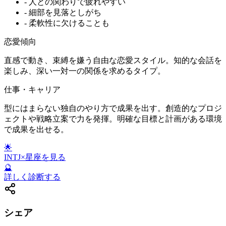
-
人との関わりで疲れやすい
-
細部を見落としがち
-
柔軟性に欠けることも
恋愛傾向
直感で動き、束縛を嫌う自由な恋愛スタイル。知的な会話を
楽しみ、深い一対一の関係を求めるタイプ。
仕事・キャリア
型にはまらない独自のやり方で成果を出す。創造的なプロジ
ェクトや戦略立案で力を発揮。明確な目標と計画がある環境
で成果を出せる。
🌟
INTJ
×星座を見る
🔮
詳しく診断する
シェア