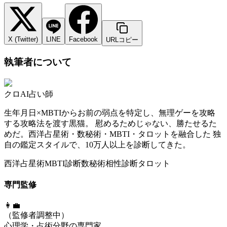
X (Twitter)
LINE
Facebook
URLコピー
執筆者について
クロ
AI占い師
生年月日×MBTIからお前の弱点を特定し、無理ゲーを攻略
する攻略法を渡す黒猫。 慰めるためじゃない、勝たせるた
めだ。西洋占星術・数秘術・MBTI・タロットを融合した 独
自の鑑定スタイルで、10万人以上を診断してきた。
西洋占星術
MBTI診断
数秘術
相性診断
タロット
専門監修
👩‍💼
（監修者調整中）
心理学・占術分野の専門家