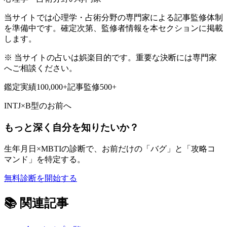
当サイトでは心理学・占術分野の専門家による記事監修体制
を準備中です。確定次第、監修者情報を本セクションに掲載
します。
※ 当サイトの占いは娯楽目的です。重要な決断には専門家
へご相談ください。
鑑定実績
100,000+
記事監修
500+
INTJ
×
B型
のお前へ
もっと深く自分を知りたいか？
生年月日×MBTIの診断で、お前だけの「バグ」と「攻略コ
マンド」を特定する。
無料診断を開始する
📚
関連記事