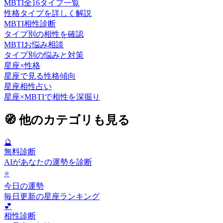
MBTI全16タイプ一覧
性格タイプを詳しく解説
MBTI相性診断
タイプ別の相性を確認
MBTIお悩み相談
タイプ別の悩みと対策
星座×性格
星座で見る性格傾向
星座相性占い
星座×MBTIで相性を深掘り
🧭
他のカテゴリも見る
🔮
無料診断
AIがあなたの運勢を診断
⭐
今日の運勢
毎日更新の星座ランキング
💕
相性診断