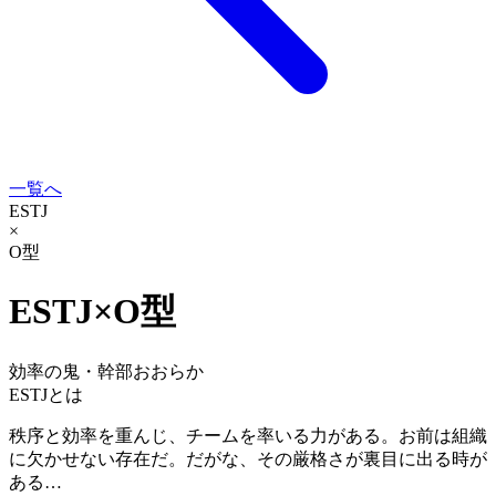
一覧へ
ESTJ
×
O型
ESTJ
×
O型
効率の鬼・幹部
おおらか
ESTJ
とは
秩序と効率を重んじ、チームを率いる力がある。お前は組織
に欠かせない存在だ。だがな、その厳格さが裏目に出る時が
ある…