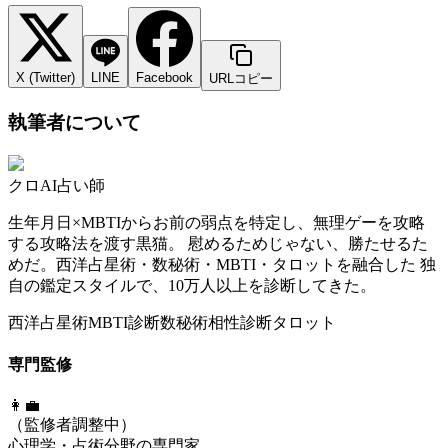
X (Twitter)
LINE
Facebook
URLコピー
執筆者について
クロ
AI占い師
生年月日×MBTIからお前の弱点を特定し、無理ゲーを攻略
する攻略法を渡す黒猫。 慰めるためじゃない、勝たせるた
めだ。西洋占星術・数秘術・MBTI・タロットを融合した 独
自の鑑定スタイルで、10万人以上を診断してきた。
西洋占星術
MBTI診断
数秘術
相性診断
タロット
専門監修
👩‍💼
（監修者調整中）
心理学・占術分野の専門家