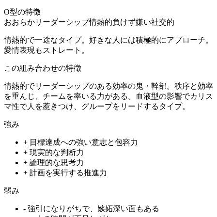
O型
の特徴
おおらか
リーダーシップ
情熱的
負けず嫌い
社交的
情熱的で一途なタイプ。好きな人には積極的にアプローチ。
愛情表現もストレート。
この組み合わせの特徴
情熱的でリーダーシップのある効率の鬼・幹部。秩序と効率
を重んじ、チームを率いる力がある。血液型の影響でカリス
マ性で人を惹きつけ、グループをリードするタイプ。
強み
+
目標達成への強い意志と包容力
+
現実的な判断力
+
論理的な思考力
+
計画を実行する推進力
弱み
-
強引になりがちで、嫉妬深い面もある