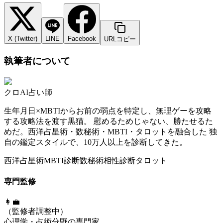
X (Twitter)
LINE
Facebook
URLコピー
執筆者について
クロ
AI占い師
生年月日×MBTIからお前の弱点を特定し、無理ゲーを攻略
する攻略法を渡す黒猫。 慰めるためじゃない、勝たせるた
めだ。西洋占星術・数秘術・MBTI・タロットを融合した 独
自の鑑定スタイルで、10万人以上を診断してきた。
西洋占星術
MBTI診断
数秘術
相性診断
タロット
専門監修
👩‍💼
（監修者調整中）
心理学・占術分野の専門家