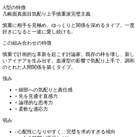
A型
の特徴
几帳面
真面目
気配り上手
慎重派
完璧主義
慎重に相手を見極め、ゆっくりと関係を深めるタイプ。一度
好きになると一途に愛し続ける。
この組み合わせの特徴
慎重で計画的な革新を起こす討論家。既存の枠を壊し、新し
いアイデアを生み出す。血液型の影響で気配り上手で、調和
のとれた人間関係を築くタイプ。
強み
+
細部への気配りと責任感
+
先を見通す直感力
+
論理的な思考力
+
柔軟な適応力
弱み
-
心配性になりやすく、完璧を求めすぎる傾向