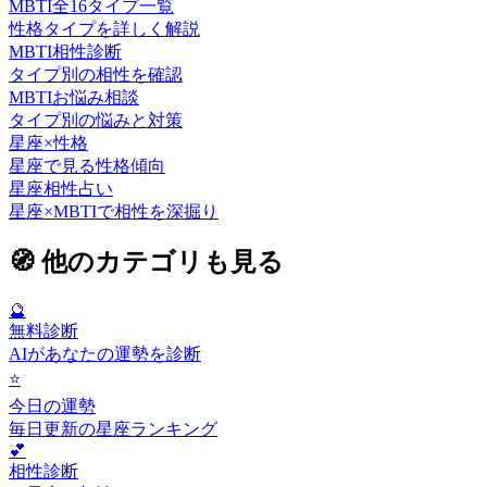
MBTI全16タイプ一覧
性格タイプを詳しく解説
MBTI相性診断
タイプ別の相性を確認
MBTIお悩み相談
タイプ別の悩みと対策
星座×性格
星座で見る性格傾向
星座相性占い
星座×MBTIで相性を深掘り
🧭
他のカテゴリも見る
🔮
無料診断
AIがあなたの運勢を診断
⭐
今日の運勢
毎日更新の星座ランキング
💕
相性診断